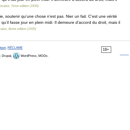
ancaise, 7eme edition (1835)
e, soutenir qu’une chose n’est pas. Nier un fait. C’est une vérité
r qu’il fasse jour en plein midi. Il demeure d’accord du droit, mais il
caise, 8eme edition (1935)
ique
,
RÉCLAME
18+
Drupal,
WordPress, MODx.