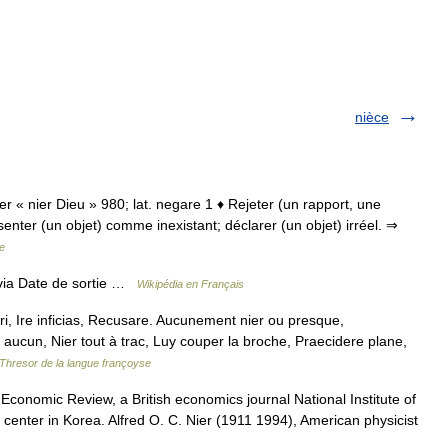
nièce
eier « nier Dieu » 980; lat. negare 1 ♦ Rejeter (un rapport, une
senter (un objet) comme inexistant; déclarer (un objet) irréel. ⇒
e
via Date de sortie …
Wikipédia en Français
ari, Ire inficias, Recusare. Aucunement nier ou presque,
ucun, Nier tout à trac, Luy couper la broche, Praecidere plane,
Thresor de la langue françoyse
e Economic Review, a British economics journal National Institute of
center in Korea. Alfred O. C. Nier (1911 1994), American physicist