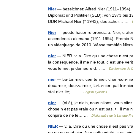
Nier
— bezeichnet: Alfred Nier (1911–1994), 
Diplomat und Politiker (SED); von 1973 bis 1
DDR Michael Nier (* 1943), deutscher… …
Nier
— puede hacer referencia a: Nier, cráter
ascendencia alemana (1911 1994). Premio Nie
un videojuego de 2010. Véase también Ni
nier
— NIER. v. a. Dire qu une chose n est pas
la consequence. il me nie tout. c est une veri
vous le me. je demeure d… …
Dictionnaire de 
nier
— ba·ton·nier; cen·te·nier; chan·son·nier; 
doua·nier; dou·zai·nier; la·ta·nier; pal·fre·nie
stai·nier·ite;… …
English syllables
nier
— (ni é), je niais, nous niions, vous niie
chose n est pas vraie ou n est pas. • Il me ni
conjura de ne le… …
Dictionnaire de la Langue Fra
NIER
— v. a. Dire qu une chose n est pas vrai
qu on ne peut nier. Nier cette vérité, c est nie