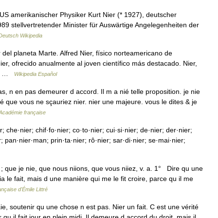
US amerikanischer Physiker Kurt Nier (* 1927), deutscher
989 stellvertretender Minister für Auswärtige Angelegenheiten der
Deutsch Wikipedia
 del planeta Marte. Alfred Nier, físico norteamericano de
r, ofrecido anualmente al joven científico más destacado. Nier,
ers …
Wikipedia Español
, n en pas demeurer d accord. Il m a nié telle proposition. je nie
té que vous ne sçauriez nier. nier une majeure. vous le dites & je
l'Académie française
che·nier; chif·fo·nier; co·to·nier; cui·si·nier; de·nier; der·nier;
r; pan·nier·man; prin·ta·nier; rô·nier; sar·di·nier; se·mai·nier;
z ; que je nie, que nous niions, que vous niiez, v. a. 1° Dire qu une
a le fait, mais d une manière qui me le fit croire, parce qu il me
nçaise d'Émile Littré
e, soutenir qu une chose n est pas. Nier un fait. C est une vérité
r qu il fait jour en plein midi. Il demeure d accord du droit, mais il