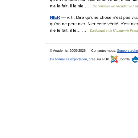
nie le fait, il le nie …
Dictionnaire de l'Academie Fr
NIER
— v. tr. Dire qu’une chose n’est pas vrai
qu’on ne peut nier. Nier cette vérité, c’est nie
nie le fait, il le… …
Dictionnaire de l'Academie Fran
© Academic, 2000-2026
Contactez-nous:
Support techn
Dictionnaires exportation
, créé sur PHP,
Joomla,