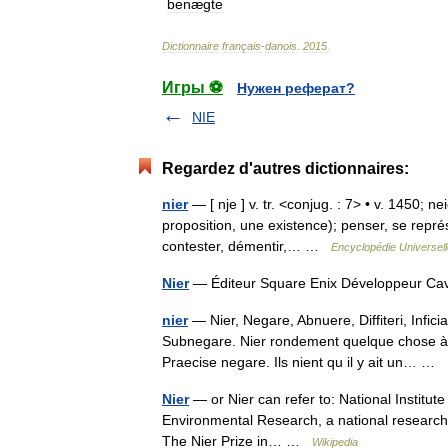
benægte
Dictionnaire
français
-
danois
.
2015
.
Игры ⚽
Нужен реферат?
NIE
Regardez d'autres dictionnaires:
nier
— [ nje ] v. tr. <conjug. : 7> • v. 1450; n
proposition, une existence); penser, se repré
contester, démentir,… …
Encyclopédie Universell
Nier
— Éditeur Square Enix Développeur Ca
nier
— Nier, Negare, Abnuere, Diffiteri, Infici
Subnegare. Nier rondement quelque chose à a
Praecise negare. Ils nient qu il y ait un… …
Nier
— or Nier can refer to: National Institut
Environmental Research, a national research 
The Nier Prize in… …
Wikipedia