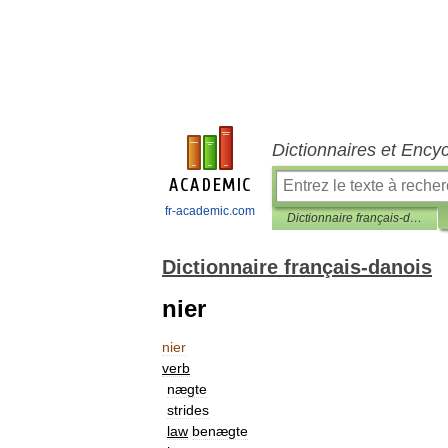
Dictionnaires et Ency
fr-academic.com
Dictionnaire français-danois
Dictionnaire français-danois
nier
nier
verb
nægte
strides
law
benægte